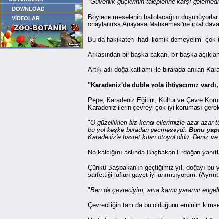
"
Güvenlik güçlerinin taleplerine karşı gelemed
DOWNLOAD
Böylece meselenin hallolacağını düşünüyorlar
VİDEOLAR
onaylanırsa Anayasa Mahkemesi'ne iptal dava
Bu da hakikaten -hadi komik demeyelim- çok il
Arkasından bir başka bakan, bir başka açıkla
Artık adı doğa katliamı ile birarada anılan Ka
"Karadeniz'de duble yola ihtiyacımız vard
Pepe, Karadeniz Eğitim, Kültür ve Çevre Koru
Karadenizlilerin çevreyi çok iyi koruması ger
"
O güzellikleri biz kendi ellerimizle azar azar
bu yol keşke buradan geçmeseydi.
Bunu yapa
Karadeniz'e hasret kılan otoyol oldu. Deniz ve y
Ne kaldığını aslında Başbakan Erdoğan yanıtla
Çünkü Başbakan'ın geçtiğimiz yıl, doğayı bu y
sarfettiği lafları gayet iyi anımsıyorum. (Ayrınt
"
Ben de çevreciyim, ama kamu yararını engell
Çevreciliğin tam da bu olduğunu eminim kims