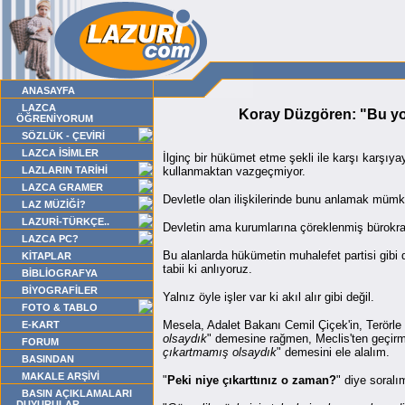
ANASAYFA
LAZCA
Koray Düzgören: "Bu yolu
ÖĞRENİYORUM
SÖZLÜK - ÇEVİRİ
LAZCA İSİMLER
İlginç bir hükümet etme şekli ile karşı karşıya
LAZLARIN TARİHİ
kullanmaktan vazgeçmiyor.
LAZCA GRAMER
Devletle olan ilişkilerinde bunu anlamak müm
LAZ MÜZİĞİ?
LAZURİ-TÜRKÇE..
Devletin ama kurumlarına çöreklenmiş bürokrat
LAZCA PC?
Bu alanlarda hükümetin muhalefet partisi gibi 
KİTAPLAR
tabii ki anlıyoruz.
BİBLİOGRAFYA
BİYOGRAFİLER
Yalnız öyle işler var ki akıl alır gibi değil.
FOTO & TABLO
Mesela, Adalet Bakanı Cemil Çiçek'in, Terörl
E-KART
olsaydık
" demesine rağmen, Meclis'ten geçirm
FORUM
çıkartmamış olsaydık
" demesini ele alalım.
BASINDAN
MAKALE ARŞİVİ
"
Peki niye çıkarttınız o zaman?
" diye soralı
BASIN AÇIKLAMALARI
DUYURULAR