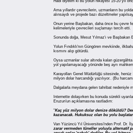
Hadi diyelim ki bu yolun hikayesi 15-20 yıl ön
Ama yıllardır çevrecilerin, uzmanların bu yolda
alınsaydı ve projede bazı düzeltmeler yapıls
Onun yerine Başbakan, daha önce bu çevre fel
kelimeleriyle çevrecileri suçlamayı tercih etti.
Sonunda doğa, Mesut Yılmaz'ı ve Başbakan Erdo
Yolun Fındıklı'nın Güngören mevkiinde, ilkbaha
kısmını alıp götürdü.
Oysa uzmanlar sular altında kalan güzergâhta 
yol yapılamayacağı yönünde beş ayrı mahkeme 
Karayolları Genel Müdürlüğü sitesinde, henüz 
milyon dolar harcandığı yazılıyor.. (Bu harc
Dalgalarla meydana gelen tahribat nedeniyle m
Internette dolaşırken bu konuda sürekli uyarıl
Eruzun'un açıklamasına rastladım:
"
Kaç yüz milyon dolar denize döküldü? Deni
kazanacak. Hukuksuz olan bu yolu başlatan
Van Yüzüncü Yıl Üniversitesi'nden Prof. Dr. İl
zarar vermeden tüneller yoluyla alternatif 
ancak onlar 'pahalı' dediler. Bu yol bitmez