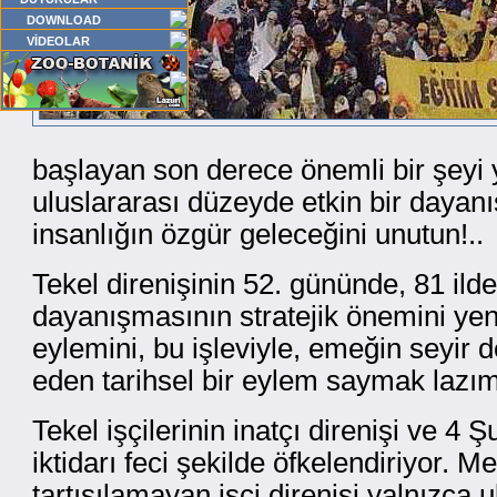
DOWNLOAD
VİDEOLAR
başlayan son derece önemli bir şeyi y
uluslararası düzeyde etkin bir daya
insanlığın özgür geleceğini unutun!..
Tekel direnişinin 52. gününde, 81 ilde 
dayanışmasının stratejik önemini yen
eylemini, bu işleviyle, emeğin seyir 
eden tarihsel bir eylem saymak laz
Tekel işçilerinin inatçı direnişi ve 
iktidarı feci şekilde öfkelendiriyor. M
tartışılamayan işçi direnişi yalnızca 