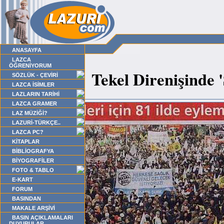
ANASAYFA
LAZCA
ÖĞRENİYORUM
Tekel Direnişinde '
SÖZLÜK - ÇEVİRİ
LAZCA İSİMLER
LAZLARIN TARİHİ
LAZCA GRAMER
LAZ MÜZİĞİ?
LAZURİ-TÜRKÇE..
LAZCA PC?
KİTAPLAR
BİBLİOGRAFYA
BİYOGRAFİLER
FOTO & TABLO
E-KART
FORUM
BASINDAN
MAKALE ARŞİVİ
BASIN AÇIKLAMALARI
DUYURULAR