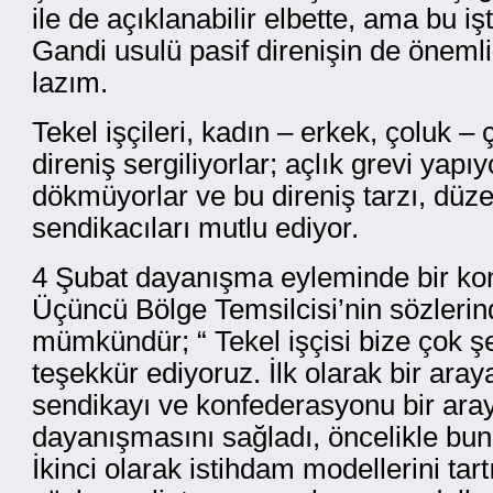
ile de açıklanabilir elbette, ama bu iş
Gandi usulü pasif direnişin de önemli
lazım.
Tekel işçileri, kadın – erkek, çoluk – ç
direniş sergiliyorlar; açlık grevi yapı
dökmüyorlar ve bu direniş tarzı, düzen
sendikacıları mutlu ediyor.
4 Şubat dayanışma eyleminde bir ko
Üçüncü Bölge Temsilcisi’nin sözleri
mümkündür; “ Tekel işçisi bize çok şe
teşekkür ediyoruz. İlk olarak bir ara
sendikayı ve konfederasyonu bir araya
dayanışmasını sağladı, öncelikle bun
İkinci olarak istihdam modellerini tar