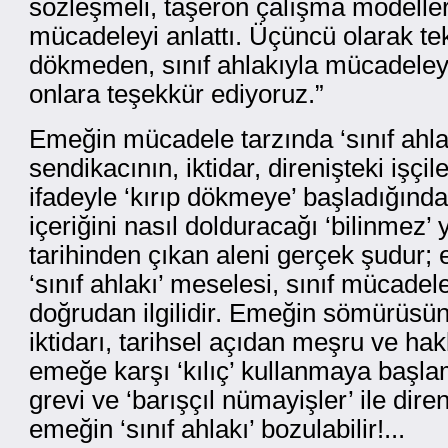
sözleşmeli, taşeron çalışma modeller
mücadeleyi anlattı. Üçüncü olarak tek
dökmeden, sınıf ahlakıyla mücadeleyi 
onlara teşekkür ediyoruz.”
Emeğin mücadele tarzında ‘sınıf ahla
sendikacının, iktidar, direnişteki işçi
ifadeyle ‘kırıp dökmeye’ başladığında
içeriğini nasıl dolduracağı ‘bilinmez
tarihinden çıkan aleni gerçek şudur;
‘sınıf ahlakı’ meselesi, sınıf mücadel
doğrudan ilgilidir. Emeğin sömürüsün
iktidarı, tarihsel açıdan meşru ve ha
emeğe karşı ‘kılıç’ kullanmaya başla
grevi ve ‘barışçıl nümayişler’ ile dire
emeğin ‘sınıf ahlakı’ bozulabilir!...